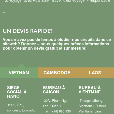
10. Voyager avec Asia Soleil Travel, c’est voyager « responsable
»
UN DEVIS RAPIDE?
Vous n’avez pas de temps à étudier nos circuits dans ce
siteweb? Donnez – nous quelques brèves informations
pour obtenir un devis gratuit et sur mesure!
VIETNAM
CAMBODGE
LAOS
SIÈGE
BUREAU À
BUREAU À
SOCIAL À
SAIGON
VIENTIANE
HANOI
30A, Pham Ngu
Thongphathong,
2909, So2,
Lao, Quan 1
Sisattanak District,
solforest, Ecopark,
Tél: (+84) 985 830
Vientiane, Laos