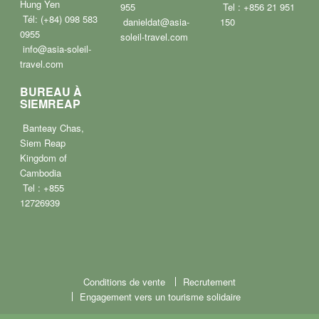
Hung Yen
955
Tel : +856 21 951
Tél: (+84) 098 583
danieldat@asia-
150
0955
soleil-travel.com
info@asia-soleil-
travel.com
BUREAU À
SIEMREAP
Banteay Chas,
Siem Reap
Kingdom of
Cambodia
Tel : +855
12726939
Conditions de vente
Recrutement
Engagement vers un tourisme solidaire