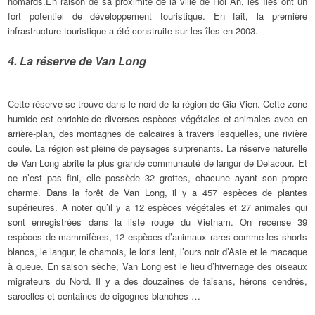
homards.En raison de sa proximité de la ville de Hoi An, les îles ont un
fort potentiel de développement touristique. En fait, la première
infrastructure touristique a été construite sur les îles en 2003.
4. La réserve de Van Long
Cette réserve se trouve dans le nord de la région de Gia Vien. Cette zone
humide est enrichie de diverses espèces végétales et animales avec en
arrière-plan, des montagnes de calcaires à travers lesquelles, une rivière
coule. La région est pleine de paysages surprenants. La réserve naturelle
de Van Long abrite la plus grande communauté de langur de Delacour. Et
ce n’est pas fini, elle possède 32 grottes, chacune ayant son propre
charme. Dans la forêt de Van Long, il y a 457 espèces de plantes
supérieures. A noter qu’il y a 12 espèces végétales et 27 animales qui
sont enregistrées dans la liste rouge du Vietnam. On recense 39
espèces de mammifères, 12 espèces d’animaux rares comme les shorts
blancs, le langur, le chamois, le loris lent, l’ours noir d’Asie et le macaque
à queue. En saison sèche, Van Long est le lieu d’hivernage des oiseaux
migrateurs du Nord. Il y a des douzaines de faisans, hérons cendrés,
sarcelles et centaines de cigognes blanches …