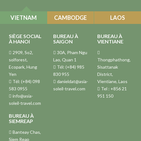
VIETNAM
CAMBODGE
LAOS
SIÈGE SOCIAL
BUREAU À
BUREAU À
À HANOI
SAIGON
VIENTIANE
2909, So2,
30A, Pham Ngu
solforest,
Lao, Quan 1
Thongphathong,
Ecopark, Hung
Tél: (+84) 985
Sisattanak
Yen
830 955
District,
Tél: (+84) 098
danieldat@asia-
Vientiane, Laos
583 0955
soleil-travel.com
Tel : +856 21
info@asia-
951 150
soleil-travel.com
BUREAU À
SIEMREAP
Banteay Chas,
Siem Reap