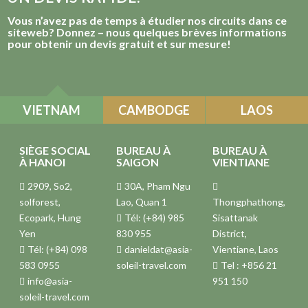
Vous n’avez pas de temps à étudier nos circuits dans ce
siteweb? Donnez – nous quelques brèves informations
pour obtenir un devis gratuit et sur mesure!
VIETNAM
CAMBODGE
LAOS
SIÈGE SOCIAL
BUREAU À
BUREAU À
À HANOI
SAIGON
VIENTIANE
2909, So2,
30A, Pham Ngu
solforest,
Lao, Quan 1
Thongphathong,
Ecopark, Hung
Tél: (+84) 985
Sisattanak
Yen
830 955
District,
Tél: (+84) 098
danieldat@asia-
Vientiane, Laos
583 0955
soleil-travel.com
Tel : +856 21
info@asia-
951 150
soleil-travel.com