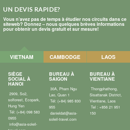
UN DEVIS RAPIDE?
Vous n’avez pas de temps à étudier nos circuits dans ce
siteweb? Donnez – nous quelques brèves informations
pour obtenir un devis gratuit et sur mesure!
VIETNAM
CAMBODGE
LAOS
SIÈGE
BUREAU À
BUREAU À
SOCIAL À
SAIGON
VIENTIANE
HANOI
30A, Pham Ngu
Thongphathong,
2909, So2,
Lao, Quan 1
Sisattanak District,
solforest, Ecopark,
Tél: (+84) 985 830
Vientiane, Laos
Hung Yen
955
Tel : +856 21 951
Tél: (+84) 098 583
danieldat@asia-
150
0955
soleil-travel.com
info@asia-soleil-