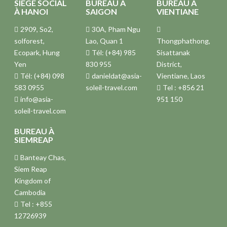
SIÈGE SOCIAL
BUREAU À
BUREAU À
À HANOI
SAIGON
VIENTIANE
2909, So2,
30A, Pham Ngu
solforest,
Lao, Quan 1
Thongphathong,
Ecopark, Hung
Tél: (+84) 985
Sisattanak
Yen
830 955
District,
Tél: (+84) 098
danieldat@asia-
Vientiane, Laos
583 0955
soleil-travel.com
Tel : +856 21
info@asia-
951 150
soleil-travel.com
BUREAU À
SIEMREAP
Banteay Chas,
Siem Reap
Kingdom of
Cambodia
Tel : +855
12726939