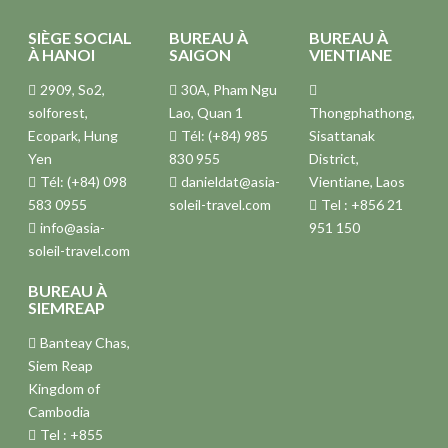
SIÈGE SOCIAL
BUREAU À
BUREAU À
À HANOI
SAIGON
VIENTIANE
2909, So2,
30A, Pham Ngu
solforest,
Lao, Quan 1
Thongphathong,
Ecopark, Hung
Tél: (+84) 985
Sisattanak
Yen
830 955
District,
Tél: (+84) 098
danieldat@asia-
Vientiane, Laos
583 0955
soleil-travel.com
Tel : +856 21
info@asia-
951 150
soleil-travel.com
BUREAU À
SIEMREAP
Banteay Chas,
Siem Reap
Kingdom of
Cambodia
Tel : +855