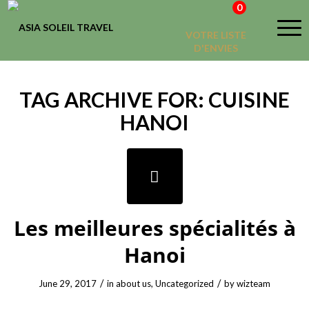
0
VOTRE LISTE
D'ENVIES
TAG ARCHIVE FOR:
CUISINE
HANOI
Les meilleures spécialités à
Hanoi
/
/
June 29, 2017
in
about us
,
Uncategorized
by
wizteam