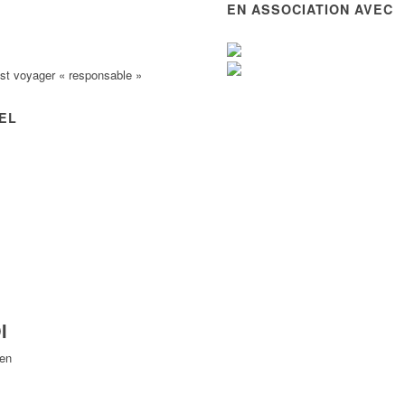
EN ASSOCIATION AVEC
est voyager « responsable »
VEL
I
Yen