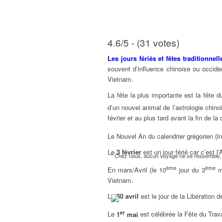
4.6/5 - (31 votes)
Les jours fériés et fêtes traditionne
souvent d’influence chinoise ou occide
Vietnam.
La fête la plus importante est la fête 
d’un nouvel animal de l’astrologie chinoi
février et au plus tard avant la fin de l
Le Nouvel An du calendrier grégorien (in
Le
3 février
est un jour férié car c’est 
" Chez nous, aucun voyage ne se ressemble, l
ème
ème
En mars/Avril (le 10
jour du 3
mo
Vietnam.
Le
30 avril
est le jour de la Libération d
er
Le
1
mai
est célébrée la Fête du Trava