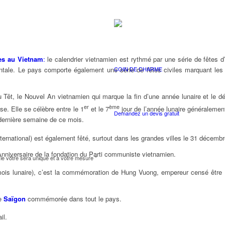
lles au Vietnam
:
le calendrier vietnamien est rythmé par une série de fêtes d’o
COIN DE CHARME
ntale. Le pays comporte également une série de fêtes civiles marquant les
du Têt, le Nouvel An vietnamien qui marque la fin d’une année lunaire et le 
er
ème
se. Elle se célèbre entre le 1
et le 7
jour de l’année lunaire généralemen
Demandez un devis gratuit
a dernière semaine de ce mois.
ternational) est également fêté, surtout dans les grandes villes le 31 décembre.
l’Anniversaire de la fondation du Parti communiste vietnamien.
e vôtre sera unique et à votre mesure "
is lunaire), c’est la commémoration de Hung Vuong, empereur censé être l
e
Saïgon
commémorée dans tout le pays.
il.