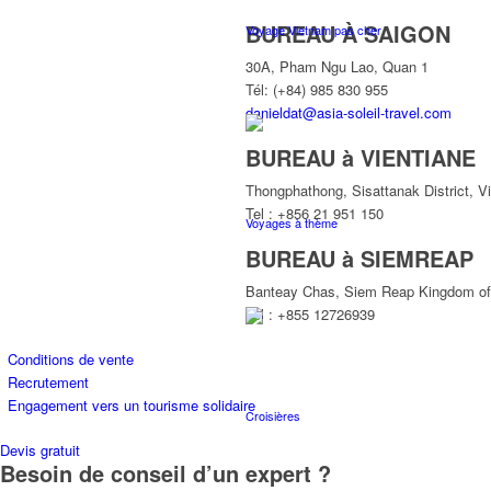
BUREAU À SAIGON
Voyage Vietnam pas cher
30A, Pham Ngu Lao, Quan 1
Tél: (+84) 985 830 955
danieldat@asia-soleil-travel.com
BUREAU à VIENTIANE
Thongphathong, Sisattanak District, V
Tel : +856 21 951 150
Voyages à thème
BUREAU à SIEMREAP
Banteay Chas, Siem Reap Kingdom o
Tel : +855 12726939
Conditions de vente
Recrutement
Engagement vers un tourisme solidaire
Croisières
Devis gratuit
Besoin de conseil d’un expert ?