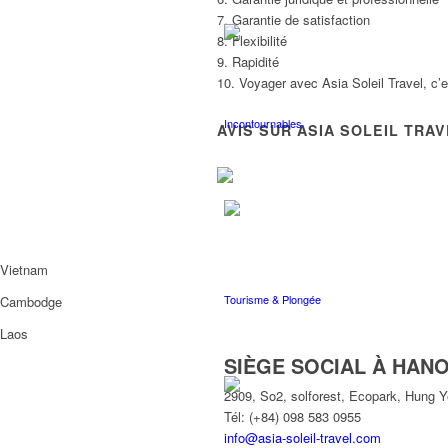
7. Garantie de satisfaction
8. Flexibilité
9. Rapidité
10. Voyager avec Asia Soleil Travel, c’
Incontournables
AVIS SUR ASIA SOLEIL TRA
Vietnam
Tourisme & Plongée
Cambodge
Laos
SIÈGE SOCIAL À HANO
2909, So2, solforest, Ecopark, Hung 
Tél: (+84) 098 583 0955
info@asia-soleil-travel.com