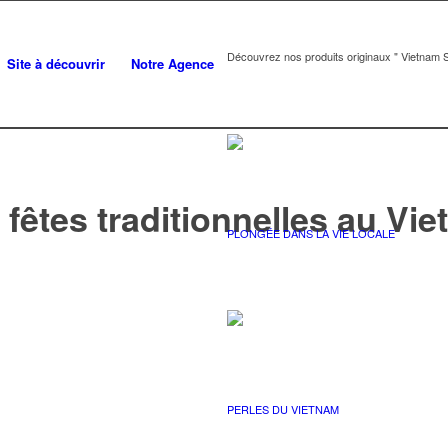
Découvrez nos produits originaux " Vietnam S
Site à découvrir
Notre Agence
t fêtes traditionnelles au Vi
PLONGÉE DANS LA VIE LOCALE
PERLES DU VIETNAM