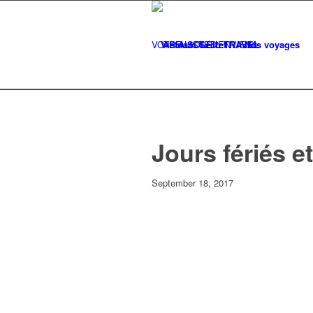
VOTRE LISTE
Vietnam Secret
D'ENVIES
Nos voyages
0
Jours fériés e
September 18, 2017