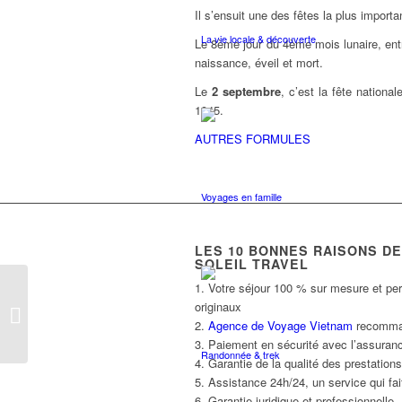
Il s’ensuit une des fêtes la plus import
La vie locale & découverte
Le 8ème jour du 4ème mois lunaire, entr
naissance, éveil et mort.
Le
2 septembre
, c’est la fête nation
1945.
AUTRES FORMULES
Voyages en famille
LES
10
BONNES RAISONS DE 
SOLEIL TRAVEL
1. Votre séjour 100 % sur mesure et per
Le Vietnam, un pays
originaux
multi-ethnique
2.
Agence de Voyage Vietnam
recommand
3. Paiement en sécurité avec l’assuranc
Randonnée & trek
4. Garantie de la qualité des prestatio
5. Assistance 24h/24, un service qui fait
6. Garantie juridique et professionnelle