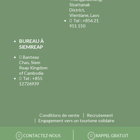
Sisattanak
District,
Vientiane, Laos
Tel : +856 21
951 150
BUREAU À
SIEMREAP
Banteay
Chas, Siem
Reap Kingdom
of Cambodia
Tel : +855
12726939
Conditions de vente
Recrutement
Engagement vers un tourisme solidaire
CONTACTEZ-NOUS
RAPPEL GRATUIT