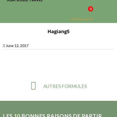
0
VOTRE LISTE
D'ENVIES
Hagiang5
June 12, 2017
Vietnam
Nos
Site à
Notre
AUTRES FORMULES
Secret
voyages
découvrir
Agence
LES
10
BONNES RAISONS DE PARTIR