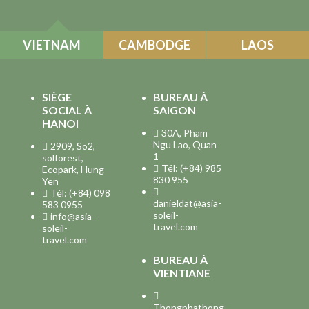
VIETNAM
CAMBODGE
LAOS
SIÈGE
BUREAU À
SOCIAL À
SAIGON
HANOI
30A, Pham
Ngu Lao, Quan
2909, So2,
1
solforest,
Tél: (+84) 985
Ecopark, Hung
830 955
Yen
Tél: (+84) 098
danieldat@asia-
583 0955
soleil-
info@asia-
travel.com
soleil-
travel.com
BUREAU À
VIENTIANE
Thongphathong,