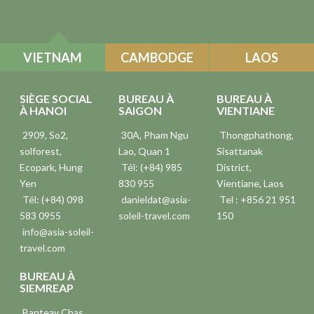
VIETNAM
CAMBODGE
LAOS
SIÈGE SOCIAL
BUREAU À
BUREAU À
À HANOI
SAIGON
VIENTIANE
2909, So2,
30A, Pham Ngu
Thongphathong,
solforest,
Lao, Quan 1
Sisattanak
Ecopark, Hung
Tél: (+84) 985
District,
Yen
830 955
Vientiane, Laos
Tél: (+84) 098
danieldat@asia-
Tel : +856 21 951
583 0955
soleil-travel.com
150
info@asia-soleil-
travel.com
BUREAU À
SIEMREAP
Banteay Chas,