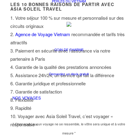
PERLES DU VIETNAM
LES
10
BONNES RAISONS DE PARTIR AVEC
ASIA SOLEIL TRAVEL
1. Votre séjour 100 % sur mesure et personnalisé sur des
circuits originaux
2.
Agence de Voyage Vietnam
recommandée et tarifs très
attractifs
COIN DE CHARME
3. Paiement en sécurité avec l’assurance via notre
partenaire à Paris
4. Garantie de la qualité des prestations annoncées
Demandez un devis gratuit
5. Assistance 24h/24, un service qui fait la différence
6. Garantie juridique et professionnelle
7. Garantie de satisfaction
NOS VOYAGES
8. Flexibilité
9. Rapidité
10. Voyager avec Asia Soleil Travel, c’est voyager «
responsable »
" Chez nous, aucun voyage ne se ressemble, le vôtre sera unique et à votre
mesure "