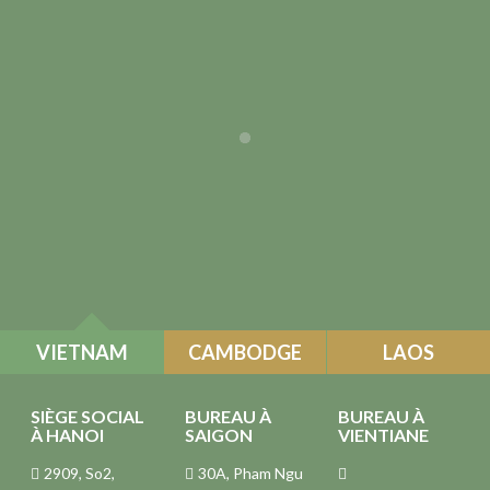
VIETNAM
CAMBODGE
LAOS
SIÈGE SOCIAL
BUREAU À
BUREAU À
À HANOI
SAIGON
VIENTIANE
2909, So2,
30A, Pham Ngu