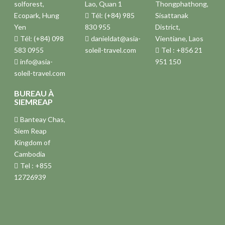
solforest,
Lao, Quan 1
Thongphathong,
Ecopark, Hung
Tél: (+84) 985
Sisattanak
Yen
830 955
District,
Tél: (+84) 098
danieldat@asia-
Vientiane, Laos
583 0955
soleil-travel.com
Tel : +856 21
info@asia-
951 150
soleil-travel.com
BUREAU À
SIEMREAP
Banteay Chas,
Siem Reap
Kingdom of
Cambodia
Tel : +855
12726939