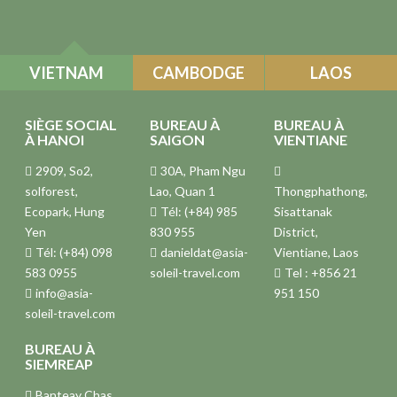
VIETNAM
CAMBODGE
LAOS
SIÈGE SOCIAL
BUREAU À
BUREAU À
À HANOI
SAIGON
VIENTIANE
2909, So2,
30A, Pham Ngu
solforest,
Lao, Quan 1
Thongphathong,
Ecopark, Hung
Tél: (+84) 985
Sisattanak
Yen
830 955
District,
Tél: (+84) 098
danieldat@asia-
Vientiane, Laos
583 0955
soleil-travel.com
Tel : +856 21
info@asia-
951 150
soleil-travel.com
BUREAU À
SIEMREAP
Banteay Chas,