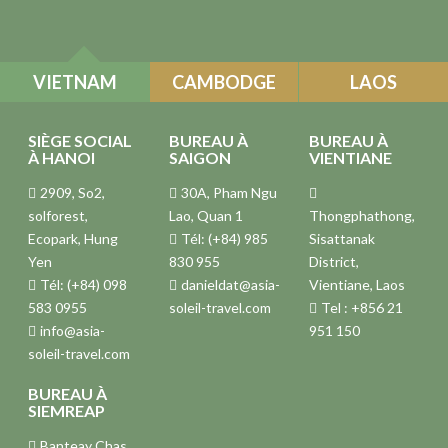
VIETNAM
CAMBODGE
LAOS
SIÈGE SOCIAL
BUREAU À
BUREAU À
À HANOI
SAIGON
VIENTIANE
2909, So2,
30A, Pham Ngu
solforest,
Lao, Quan 1
Thongphathong,
Ecopark, Hung
Tél: (+84) 985
Sisattanak
Yen
830 955
District,
Tél: (+84) 098
danieldat@asia-
Vientiane, Laos
583 0955
soleil-travel.com
Tel : +856 21
info@asia-
951 150
soleil-travel.com
BUREAU À
SIEMREAP
Banteay Chas,