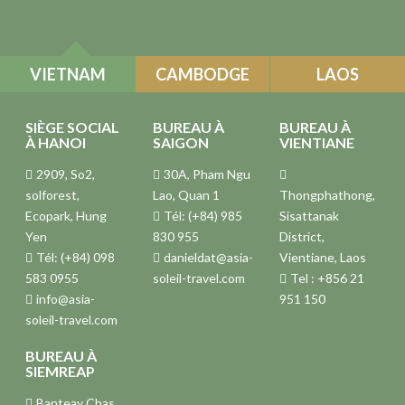
VIETNAM
CAMBODGE
LAOS
SIÈGE SOCIAL
BUREAU À
BUREAU À
À HANOI
SAIGON
VIENTIANE
2909, So2,
30A, Pham Ngu
solforest,
Lao, Quan 1
Thongphathong,
Ecopark, Hung
Tél: (+84) 985
Sisattanak
Yen
830 955
District,
Tél: (+84) 098
danieldat@asia-
Vientiane, Laos
583 0955
soleil-travel.com
Tel : +856 21
info@asia-
951 150
soleil-travel.com
BUREAU À
SIEMREAP
Banteay Chas,