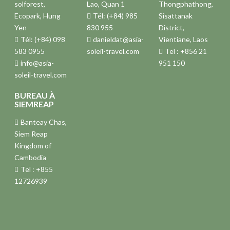
solforest,
Lao, Quan 1
Thongphathong,
Ecopark, Hung
Tél: (+84) 985
Sisattanak
Yen
830 955
District,
Tél: (+84) 098
danieldat@asia-
Vientiane, Laos
583 0955
soleil-travel.com
Tel : +856 21
info@asia-
951 150
soleil-travel.com
BUREAU À
SIEMREAP
Banteay Chas,
Siem Reap
Kingdom of
Cambodia
Tel : +855
12726939