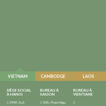
VIETNAM
CAMBODGE
LAOS
SIÈGE SOCIAL
BUREAU À
BUREAU À
À HANOI
SAIGON
VIENTIANE
2909, So2,
30A, Pham Ngu