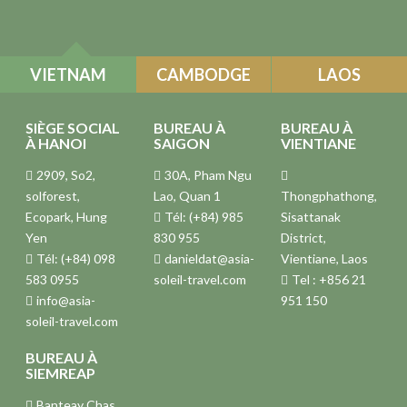
VIETNAM
CAMBODGE
LAOS
SIÈGE SOCIAL
BUREAU À
BUREAU À
À HANOI
SAIGON
VIENTIANE
2909, So2,
30A, Pham Ngu
solforest,
Lao, Quan 1
Thongphathong,
Ecopark, Hung
Tél: (+84) 985
Sisattanak
Yen
830 955
District,
Tél: (+84) 098
danieldat@asia-
Vientiane, Laos
583 0955
soleil-travel.com
Tel : +856 21
info@asia-
951 150
soleil-travel.com
BUREAU À
SIEMREAP
Banteay Chas,