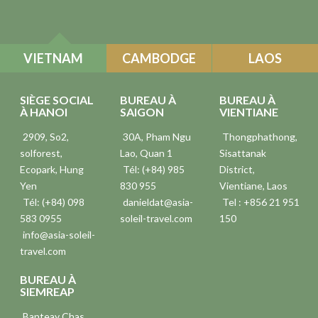
VIETNAM
CAMBODGE
LAOS
SIÈGE SOCIAL
BUREAU À
BUREAU À
À HANOI
SAIGON
VIENTIANE
2909, So2,
30A, Pham Ngu
Thongphathong,
solforest,
Lao, Quan 1
Sisattanak
Ecopark, Hung
Tél: (+84) 985
District,
Yen
830 955
Vientiane, Laos
Tél: (+84) 098
danieldat@asia-
Tel : +856 21 951
583 0955
soleil-travel.com
150
info@asia-soleil-
travel.com
BUREAU À
SIEMREAP
Banteay Chas,