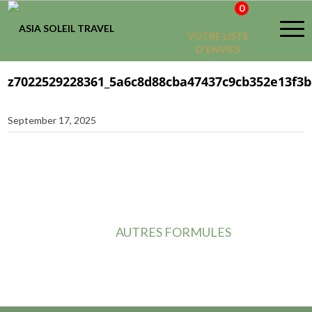
0
VOTRE LISTE
D'ENVIES
z7022529228361_5a6c8d88cba47437c9cb352e13f3
September 17, 2025
AUTRES FORMULES