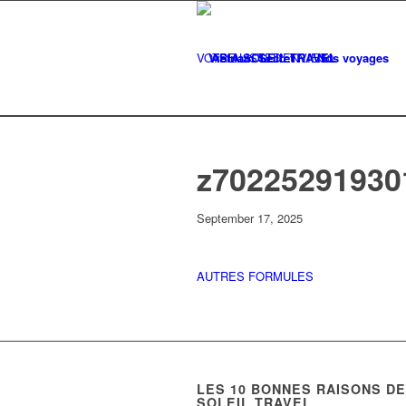
VOTRE LISTE
Vietnam Secret
D'ENVIES
Nos voyages
0
z70225291930
September 17, 2025
AUTRES FORMULES
LES
10
BONNES RAISONS DE 
SOLEIL TRAVEL