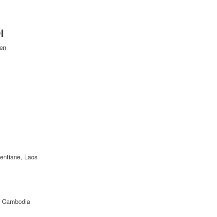
I
Yen
ientiane, Laos
f Cambodia