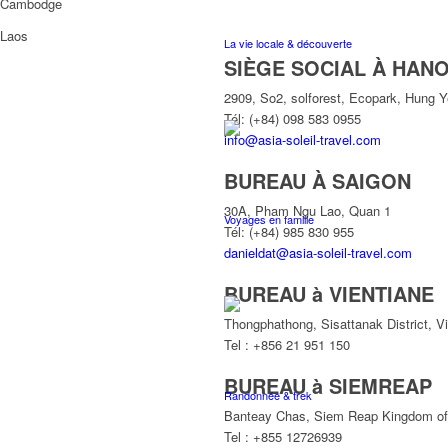
Cambodge
Laos
La vie locale & découverte
SIÈGE SOCIAL À HANO
2909, So2, solforest, Ecopark, Hung 
Tél: (+84) 098 583 0955
info@asia-soleil-travel.com
BUREAU À SAIGON
30A, Pham Ngu Lao, Quan 1
Voyages en famille
Tél: (+84) 985 830 955
danieldat@asia-soleil-travel.com
BUREAU à VIENTIANE
Thongphathong, Sisattanak District, V
Tel : +856 21 951 150
BUREAU à SIEMREAP
Randonnée & trek
Banteay Chas, Siem Reap Kingdom o
Tel : +855 12726939