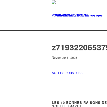
VOTRE LISTE
Vietnam Secret
D'ENVIES
Nos voyages
0
z71932206537
November 5, 2025
AUTRES FORMULES
LES
10
BONNES RAISONS DE 
SOLEIL TRAVEL