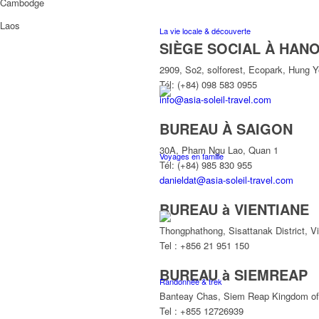
Cambodge
Laos
La vie locale & découverte
SIÈGE SOCIAL À HANO
2909, So2, solforest, Ecopark, Hung 
Tél: (+84) 098 583 0955
info@asia-soleil-travel.com
BUREAU À SAIGON
30A, Pham Ngu Lao, Quan 1
Voyages en famille
Tél: (+84) 985 830 955
danieldat@asia-soleil-travel.com
BUREAU à VIENTIANE
Thongphathong, Sisattanak District, V
Tel : +856 21 951 150
BUREAU à SIEMREAP
Randonnée & trek
Banteay Chas, Siem Reap Kingdom o
Tel : +855 12726939