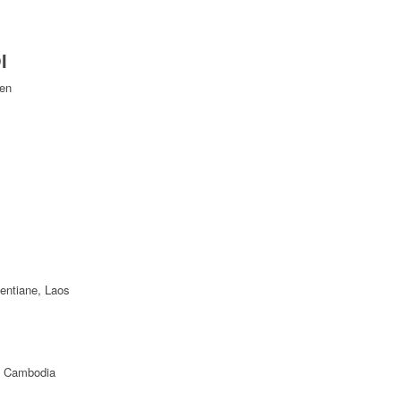
I
Yen
ientiane, Laos
f Cambodia