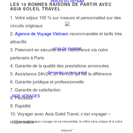
PERLES DU VIETNAM
LES
10
BONNES RAISONS DE PARTIR AVEC
ASIA SOLEIL TRAVEL
1. Votre séjour 100 % sur mesure et personnalisé sur des
circuits originaux
2.
Agence de Voyage Vietnam
recommandée et tarifs très
attractifs
COIN DE CHARME
3. Paiement en sécurité avec l’assurance via notre
partenaire à Paris
4. Garantie de la qualité des prestations annoncées
Demandez un devis gratuit
5. Assistance 24h/24, un service qui fait la différence
6. Garantie juridique et professionnelle
7. Garantie de satisfaction
NOS VOYAGES
8. Flexibilité
9. Rapidité
10. Voyager avec Asia Soleil Travel, c’est voyager «
responsable »
" Chez nous, aucun voyage ne se ressemble, le vôtre sera unique et à votre
mesure "