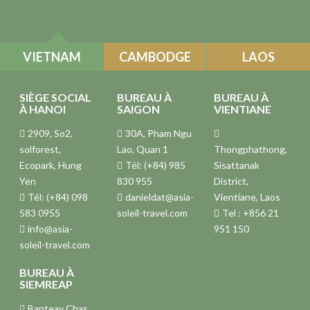
VIETNAM
CAMBODGE
LAOS
SIÈGE SOCIAL
BUREAU À
BUREAU À
À HANOI
SAIGON
VIENTIANE
2909, So2,
30A, Pham Ngu
solforest,
Lao, Quan 1
Thongphathong,
Ecopark, Hung
Tél: (+84) 985
Sisattanak
Yen
830 955
District,
Tél: (+84) 098
danieldat@asia-
Vientiane, Laos
583 0955
soleil-travel.com
Tel : +856 21
info@asia-
951 150
soleil-travel.com
BUREAU À
SIEMREAP
Banteay Chas,