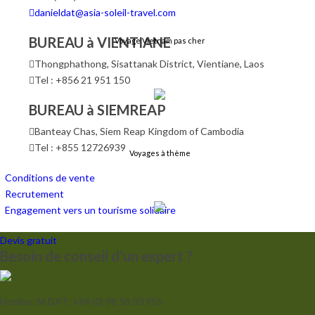
danieldat@asia-soleil-travel.com
BUREAU à VIENTIANE
Voyage Vietnam pas cher
Thongphathong, Sisattanak District, Vientiane, Laos
Tel : +856 21 951 150
BUREAU à SIEMREAP
Banteay Chas, Siem Reap Kingdom of Cambodia
Tel : +855 12726939
Voyages à thème
Conditions de vente
Recrutement
Engagement vers un tourisme solidaire
Devis gratuit
Besoin de conseil d’un expert ?
Croisières
Hotline: M.DAT: +84 (0) 98 58 30 955