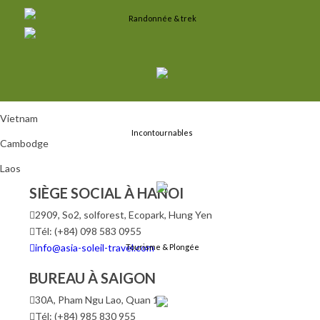
Randonnée & trek
Vietnam
Incontournables
Cambodge
Laos
SIÈGE SOCIAL À HANOI
2909, So2, solforest, Ecopark, Hung Yen
Tél: (+84) 098 583 0955
info@asia-soleil-travel.com
Tourisme & Plongée
BUREAU À SAIGON
30A, Pham Ngu Lao, Quan 1
Tél: (+84) 985 830 955