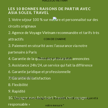
PERLES DU VIETNAM
LES
10
BONNES RAISONS DE PARTIR AVEC
ASIA SOLEIL TRAVEL
1. Votre séjour 100 % sur mesure et personnalisé sur des
circuits originaux
2.
Agence de Voyage Vietnam
recommandée et tarifs très
attractifs
COIN DE CHARME
3. Paiement en sécurité avec l’assurance via notre
partenaire à Paris
4. Garantie de la qualité des prestations annoncées
Demandez un devis gratuit
5. Assistance 24h/24, un service qui fait la différence
6. Garantie juridique et professionnelle
NOS VOYAGES
7. Garantie de satisfaction
8. Flexibilité
9. Rapidité
10. Voyager avec Asia Soleil Travel, c’est voyager «
" Chez nous, aucun voyage ne se ressemble, le vôtre sera unique et à
responsable »
votre mesure "