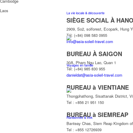
Cambodge
Laos
La vie locale & découverte
SIÈGE SOCIAL À HANO
2909, So2, solforest, Ecopark, Hung 
Tél: (+84) 098 583 0955
info@asia-soleil-travel.com
BUREAU À SAIGON
30A, Pham Ngu Lao, Quan 1
Voyages en famille
Tél: (+84) 985 830 955
danieldat@asia-soleil-travel.com
BUREAU à VIENTIANE
Thongphathong, Sisattanak District, V
Tel : +856 21 951 150
BUREAU à SIEMREAP
Randonnée & trek
Banteay Chas, Siem Reap Kingdom o
Tel : +855 12726939