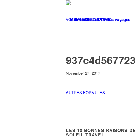
VOTRE LISTE
Vietnam Secret
D'ENVIES
Nos voyages
0
937c4d567723
November 27, 2017
AUTRES FORMULES
LES
10
BONNES RAISONS DE 
SOLEIL TRAVEL