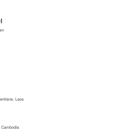
I
Yen
ientiane, Laos
f Cambodia