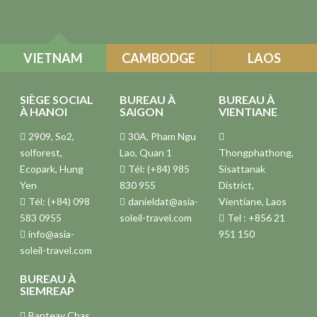
VIETNAM
CAMBODGE
LAOS
SIÈGE SOCIAL
BUREAU À
BUREAU À
À HANOI
SAIGON
VIENTIANE
2909, So2,
30A, Pham Ngu
solforest,
Lao, Quan 1
Thongphathong,
Ecopark, Hung
Tél: (+84) 985
Sisattanak
Yen
830 955
District,
Tél: (+84) 098
danieldat@asia-
Vientiane, Laos
583 0955
soleil-travel.com
Tel : +856 21
info@asia-
951 150
soleil-travel.com
BUREAU À
SIEMREAP
Banteay Chas,