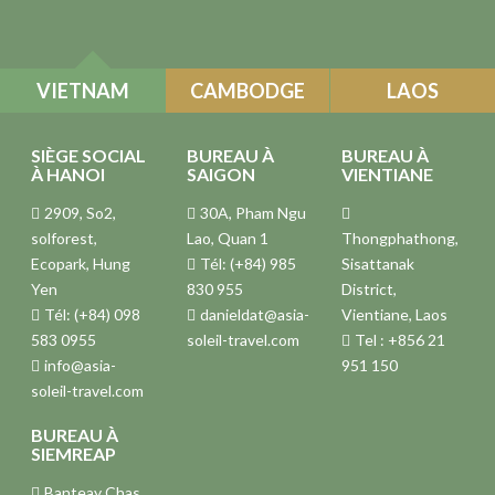
VIETNAM
CAMBODGE
LAOS
SIÈGE SOCIAL
BUREAU À
BUREAU À
À HANOI
SAIGON
VIENTIANE
2909, So2,
30A, Pham Ngu
solforest,
Lao, Quan 1
Thongphathong,
Ecopark, Hung
Tél: (+84) 985
Sisattanak
Yen
830 955
District,
Tél: (+84) 098
danieldat@asia-
Vientiane, Laos
583 0955
soleil-travel.com
Tel : +856 21
info@asia-
951 150
soleil-travel.com
BUREAU À
SIEMREAP
Banteay Chas,