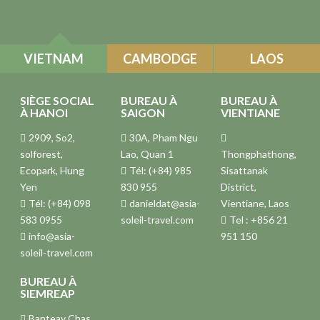
VIETNAM
CAMBODGE
LAOS
SIÈGE SOCIAL
BUREAU À
BUREAU À
À HANOI
SAIGON
VIENTIANE
2909, So2,
30A, Pham Ngu
solforest,
Lao, Quan 1
Thongphathong,
Ecopark, Hung
Tél: (+84) 985
Sisattanak
Yen
830 955
District,
Tél: (+84) 098
danieldat@asia-
Vientiane, Laos
583 0955
soleil-travel.com
Tel : +856 21
info@asia-
951 150
soleil-travel.com
BUREAU À
SIEMREAP
Banteay Chas,