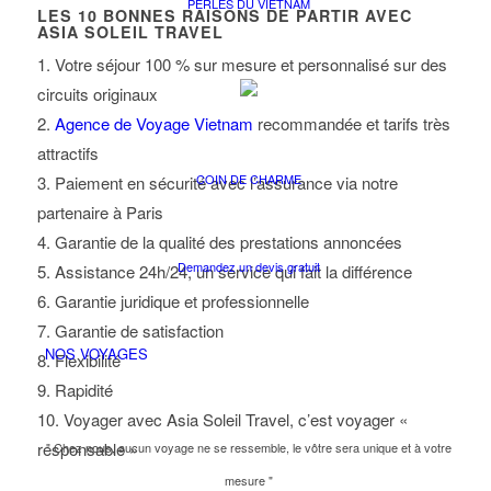
PERLES DU VIETNAM
LES
10
BONNES RAISONS DE PARTIR AVEC
ASIA SOLEIL TRAVEL
1. Votre séjour 100 % sur mesure et personnalisé sur des
circuits originaux
2.
Agence de Voyage Vietnam
recommandée et tarifs très
attractifs
COIN DE CHARME
3. Paiement en sécurité avec l’assurance via notre
partenaire à Paris
4. Garantie de la qualité des prestations annoncées
Demandez un devis gratuit
5. Assistance 24h/24, un service qui fait la différence
6. Garantie juridique et professionnelle
7. Garantie de satisfaction
NOS VOYAGES
8. Flexibilité
9. Rapidité
10. Voyager avec Asia Soleil Travel, c’est voyager «
responsable »
" Chez nous, aucun voyage ne se ressemble, le vôtre sera unique et à votre
mesure "