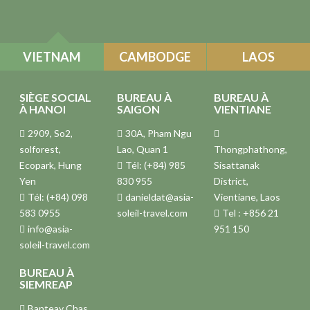
VIETNAM
CAMBODGE
LAOS
SIÈGE SOCIAL
BUREAU À
BUREAU À
À HANOI
SAIGON
VIENTIANE
2909, So2,
30A, Pham Ngu
solforest,
Lao, Quan 1
Thongphathong,
Ecopark, Hung
Tél: (+84) 985
Sisattanak
Yen
830 955
District,
Tél: (+84) 098
danieldat@asia-
Vientiane, Laos
583 0955
soleil-travel.com
Tel : +856 21
info@asia-
951 150
soleil-travel.com
BUREAU À
SIEMREAP
Banteay Chas,