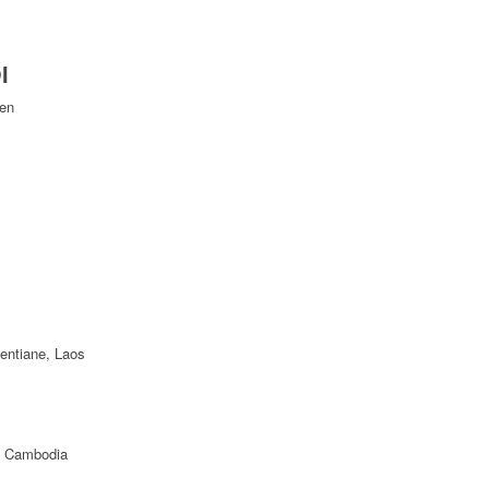
I
Yen
ientiane, Laos
f Cambodia