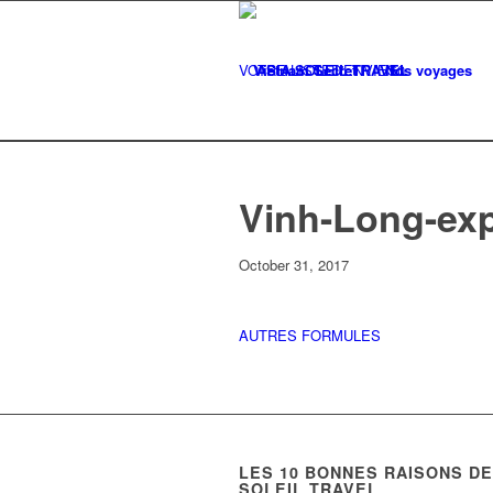
VOTRE LISTE
Vietnam Secret
D'ENVIES
Nos voyages
0
Vinh-Long-ex
October 31, 2017
AUTRES FORMULES
LES
10
BONNES RAISONS DE 
SOLEIL TRAVEL