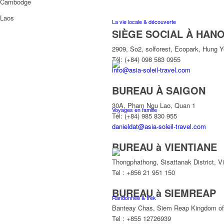
Cambodge
Laos
La vie locale & découverte
SIÈGE SOCIAL À HANO
2909, So2, solforest, Ecopark, Hung 
Tél: (+84) 098 583 0955
info@asia-soleil-travel.com
BUREAU À SAIGON
30A, Pham Ngu Lao, Quan 1
Voyages en famille
Tél: (+84) 985 830 955
danieldat@asia-soleil-travel.com
BUREAU à VIENTIANE
Thongphathong, Sisattanak District, V
Tel : +856 21 951 150
BUREAU à SIEMREAP
Randonnée & trek
Banteay Chas, Siem Reap Kingdom o
Tel : +855 12726939