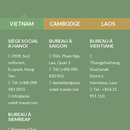
VIETNAM
CAMBODGE
LAOS
SIÈGE SOCIAL
BUREAU À
BUREAU À
À HANOI
SAIGON
VIENTIANE
2909, So2,
30A, Pham Ngu
solforest,
Lao, Quan 1
Thongphathong,
Ecopark, Hung
Tél: (+84) 985
Sisattanak
Yen
830 955
District,
Tél: (+84) 098
danieldat@asia-
Vientiane, Laos
583 0955
soleil-travel.com
Tel : +856 21
info@asia-
951 150
soleil-travel.com
BUREAU À
SIEMREAP
Banteay Chas,