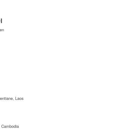
I
Yen
ientiane, Laos
f Cambodia