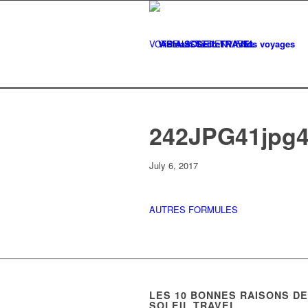
VOTRE LISTE
Vietnam Secret
D'ENVIES
Nos voyages
0
242JPG41jpg
July 6, 2017
AUTRES FORMULES
LES
10
BONNES RAISONS DE 
SOLEIL TRAVEL