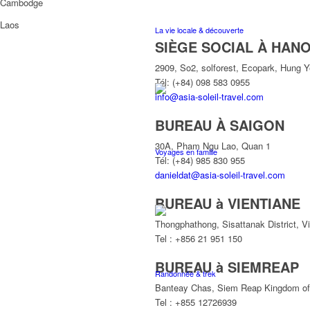
Cambodge
Laos
La vie locale & découverte
SIÈGE SOCIAL À HANO
2909, So2, solforest, Ecopark, Hung 
Tél: (+84) 098 583 0955
info@asia-soleil-travel.com
BUREAU À SAIGON
30A, Pham Ngu Lao, Quan 1
Voyages en famille
Tél: (+84) 985 830 955
danieldat@asia-soleil-travel.com
BUREAU à VIENTIANE
Thongphathong, Sisattanak District, V
Tel : +856 21 951 150
BUREAU à SIEMREAP
Randonnée & trek
Banteay Chas, Siem Reap Kingdom o
Tel : +855 12726939