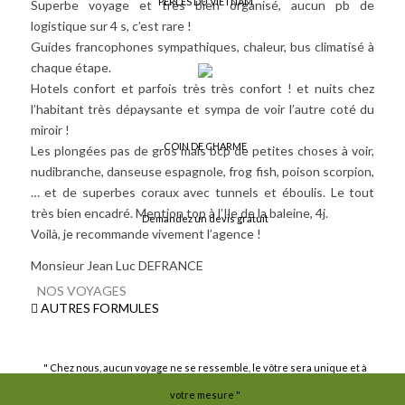
PERLES DU VIETNAM
Superbe voyage et très bien organisé, aucun pb de
logistique sur 4 s, c’est rare !
Guides francophones sympathiques, chaleur, bus climatisé à
chaque étape.
Hotels confort et parfois très très confort ! et nuits chez
l’habitant très dépaysante et sympa de voir l’autre coté du
miroir !
COIN DE CHARME
Les plongées pas de gros mais bcp de petites choses à voir,
nudibranche, danseuse espagnole, frog fish, poison scorpion,
… et de superbes coraux avec tunnels et éboulis. Le tout
très bien encadré. Mention top à l’Ile de la baleine, 4j.
Demandez un devis gratuit
Voilà, je recommande vivement l’agence !
Monsieur Jean Luc DEFRANCE
NOS VOYAGES
AUTRES FORMULES
" Chez nous, aucun voyage ne se ressemble, le vôtre sera unique et à
votre mesure "