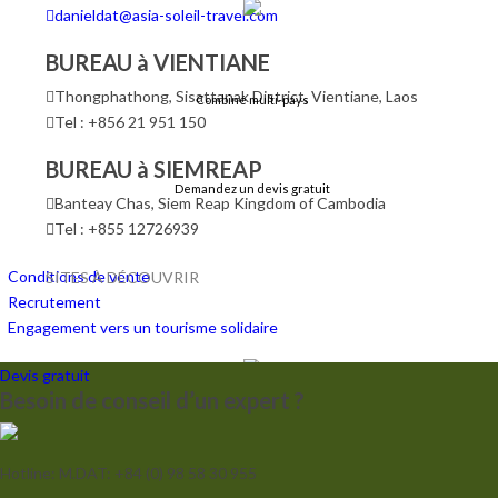
danieldat@asia-soleil-travel.com
BUREAU à VIENTIANE
Thongphathong, Sisattanak District, Vientiane, Laos
Combiné multi-pays
Tel : +856 21 951 150
BUREAU à SIEMREAP
Demandez un devis gratuit
Banteay Chas, Siem Reap Kingdom of Cambodia
Tel : +855 12726939
Conditions de vente
SITES À DÉCOUVRIR
Recrutement
Engagement vers un tourisme solidaire
Devis gratuit
Besoin de conseil d’un expert ?
Hotline: M.DAT: +84 (0) 98 58 30 955