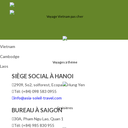
Voyage Vietnam pas cher
Vietnam
Cambodge
Voyages à thème
Laos
SIÈGE SOCIAL À HANOI
2909, So2, solforest, Ecopark, Hung Yen
Tél: (+84) 098 583 0955
info@asia-soleil-travel.com
Croisières
BUREAU À SAIGON
30A, Pham Ngu Lao, Quan 1
Tél: (+84) 985 830 955