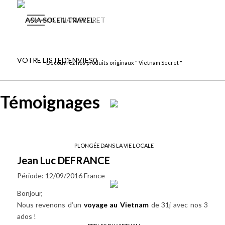
VIETNAM SECRET
VOTRE LISTE
D'ENVIES
0
Découvrez nos produits originaux " Vietnam Secret "
Témoignages
PLONGÉE DANS LA VIE LOCALE
Jean Luc DEFRANCE
Période: 12/09/2016
France
Bonjour,
Nous revenons d’un
voyage au Vietnam
de 31j avec nos 3
ados !