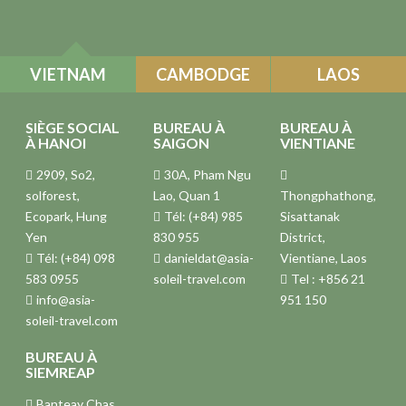
VIETNAM
CAMBODGE
LAOS
SIÈGE SOCIAL
BUREAU À
BUREAU À
À HANOI
SAIGON
VIENTIANE
2909, So2,
30A, Pham Ngu
solforest,
Lao, Quan 1
Thongphathong,
Ecopark, Hung
Tél: (+84) 985
Sisattanak
Yen
830 955
District,
Tél: (+84) 098
danieldat@asia-
Vientiane, Laos
583 0955
soleil-travel.com
Tel : +856 21
info@asia-
951 150
soleil-travel.com
BUREAU À
SIEMREAP
Banteay Chas,