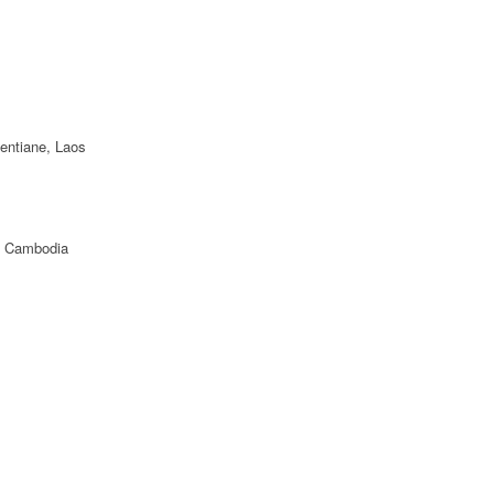
ientiane, Laos
f Cambodia