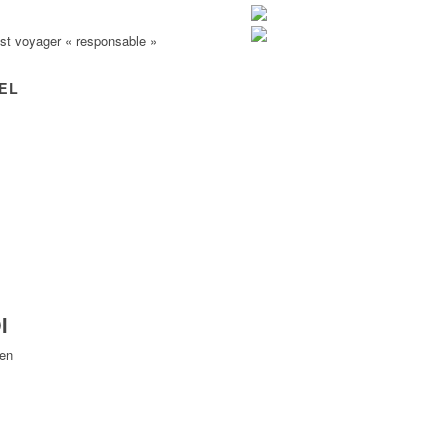
est voyager « responsable »
VEL
I
Yen