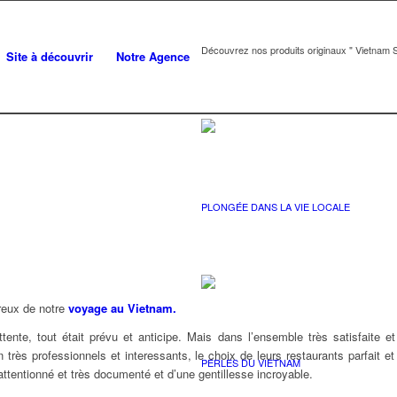
Découvrez nos produits originaux " Vietnam S
Site à découvrir
Notre Agence
PLONGÉE DANS LA VIE LOCALE
reux de notre
voyage au Vietnam.
ttente, tout était prévu et anticipe. Mais dans l’ensemble très satisfaite e
 très professionnels et interessants, le choix de leurs restaurants parfait 
PERLES DU VIETNAM
attentionné et très documenté et d’une gentillesse incroyable.