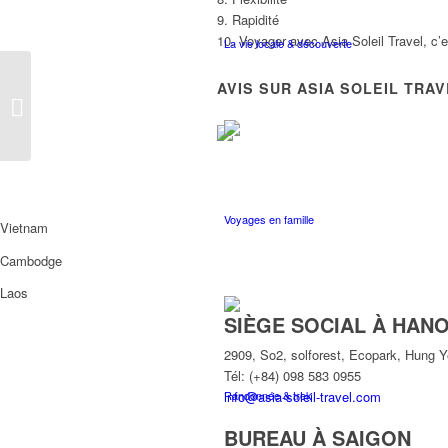
9. Rapidité
10. Voyager avec Asia Soleil Travel, c’
La vie locale & découverte
AVIS SUR ASIA SOLEIL TRA
François DEPAYE
Voyages en famille
Vietnam
Cambodge
Laos
SIÈGE SOCIAL À HANO
2909, So2, solforest, Ecopark, Hung 
Tél: (+84) 098 583 0955
info@asia-soleil-travel.com
Randonnée & trek
BUREAU À SAIGON