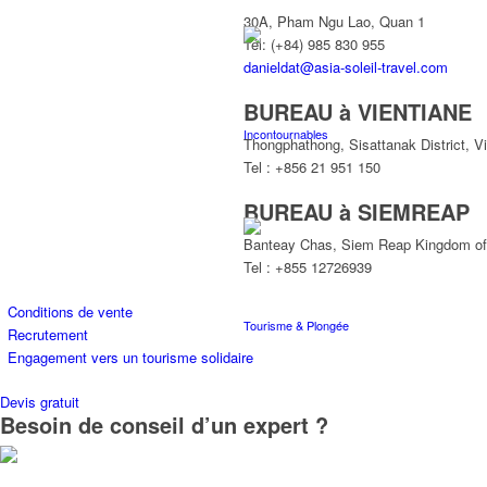
30A, Pham Ngu Lao, Quan 1
Tél: (+84) 985 830 955
danieldat@asia-soleil-travel.com
BUREAU à VIENTIANE
Incontournables
Thongphathong, Sisattanak District, V
Tel : +856 21 951 150
BUREAU à SIEMREAP
Banteay Chas, Siem Reap Kingdom o
Tel : +855 12726939
Conditions de vente
Tourisme & Plongée
Recrutement
Engagement vers un tourisme solidaire
Devis gratuit
Besoin de conseil d’un expert ?