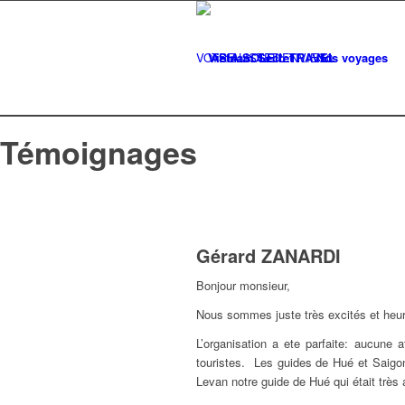
VOTRE LISTE
Vietnam Secret
D'ENVIES
Nos voyages
0
Témoignages
Gérard ZANARDI
Bonjour monsieur,
Nous sommes juste très excités et heu
L’organisation a ete parfaite: aucune a
touristes. Les guides de Hué et Saigon
Levan notre guide de Hué qui était très 