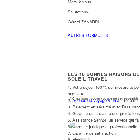
Merci à vous.
Salutations,
Gérard ZANARDI
AUTRES FORMULES
LES
10
BONNES RAISONS DE 
SOLEIL TRAVEL
1. Votre séjour 100 % sur mesure et per
originaux
" Chez nous, aucun voyage ne se ressemble, l
2.
Agence de Voyage Vietnam
recommand
3. Paiement en sécurité avec l’assuranc
4. Garantie de la qualité des prestatio
5. Assistance 24h/24, un service qui fait
6. Garantie juridique et professionnelle
7. Garantie de satisfaction
8. Flexibilité