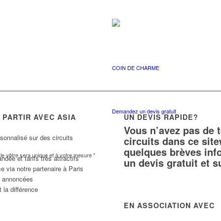
COIN DE CHARME
Demandez un devis gratuit
PARTIR AVEC ASIA
UN DEVIS RAPIDE?
Vous n’avez pas de 
sonnalisé sur des circuits
circuits dans ce si
quelques brèves inf
e vôtre sera unique et à votre mesure "
ée et tarifs très attractifs
un devis gratuit et 
e via notre partenaire à Paris
ns annoncées
 la différence
EN ASSOCIATION AVEC