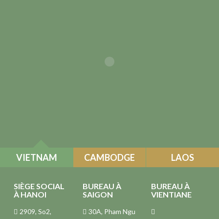
VIETNAM
CAMBODGE
LAOS
SIÈGE SOCIAL
BUREAU À
BUREAU À
À HANOI
SAIGON
VIENTIANE
2909, So2,
30A, Pham Ngu