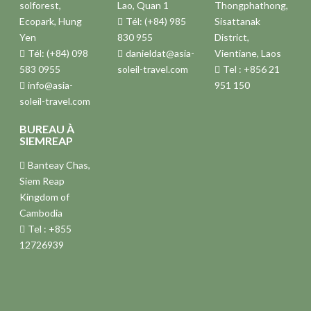
solforest,
Lao, Quan 1
Thongphathong,
Ecopark, Hung
Tél: (+84) 985
Sisattanak
Yen
830 955
District,
Tél: (+84) 098
danieldat@asia-
Vientiane, Laos
583 0955
soleil-travel.com
Tel : +856 21
info@asia-
951 150
soleil-travel.com
BUREAU À
SIEMREAP
Banteay Chas,
Siem Reap
Kingdom of
Cambodia
Tel : +855
12726939