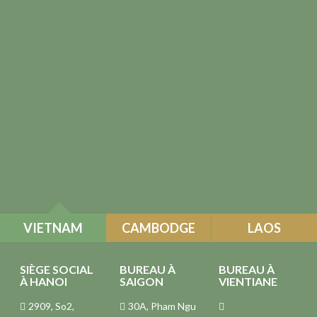
VIETNAM
CAMBODGE
LAOS
SIÈGE SOCIAL
BUREAU À
BUREAU À
À HANOI
SAIGON
VIENTIANE
2909, So2,
30A, Pham Ngu