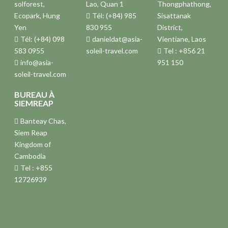
solforest,
Lao, Quan 1
Thongphathong,
Ecopark, Hung
Tél: (+84) 985
Sisattanak
Yen
830 955
District,
Tél: (+84) 098
danieldat@asia-
Vientiane, Laos
583 0955
soleil-travel.com
Tel : +856 21
info@asia-
951 150
soleil-travel.com
BUREAU À
SIEMREAP
Banteay Chas,
Siem Reap
Kingdom of
Cambodia
Tel : +855
12726939