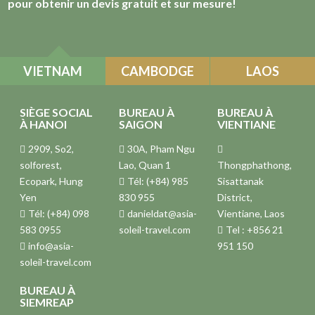
pour obtenir un devis gratuit et sur mesure!
VIETNAM
CAMBODGE
LAOS
SIÈGE SOCIAL
BUREAU À
BUREAU À
À HANOI
SAIGON
VIENTIANE
2909, So2,
30A, Pham Ngu
solforest,
Lao, Quan 1
Thongphathong,
Ecopark, Hung
Tél: (+84) 985
Sisattanak
Yen
830 955
District,
Tél: (+84) 098
danieldat@asia-
Vientiane, Laos
583 0955
soleil-travel.com
Tel : +856 21
info@asia-
951 150
soleil-travel.com
BUREAU À
SIEMREAP