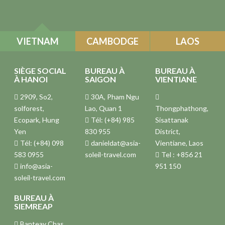
VIETNAM
CAMBODGE
LAOS
SIÈGE SOCIAL
BUREAU À
BUREAU À
À HANOI
SAIGON
VIENTIANE
2909, So2,
30A, Pham Ngu
solforest,
Lao, Quan 1
Thongphathong,
Ecopark, Hung
Tél: (+84) 985
Sisattanak
Yen
830 955
District,
Tél: (+84) 098
danieldat@asia-
Vientiane, Laos
583 0955
soleil-travel.com
Tel : +856 21
info@asia-
951 150
soleil-travel.com
BUREAU À
SIEMREAP
Banteay Chas,