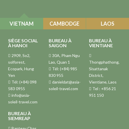
VIETNAM
CAMBODGE
LAOS
SIÈGE SOCIAL
BUREAU À
BUREAU À
À HANOI
SAIGON
VIENTIANE
2909, So2,
30A, Pham Ngu
solforest,
Lao, Quan 1
Thongphathong,
Ecopark, Hung
Tél: (+84) 985
Sisattanak
Yen
830 955
District,
Tél: (+84) 098
danieldat@asia-
Vientiane, Laos
583 0955
soleil-travel.com
Tel : +856 21
info@asia-
951 150
soleil-travel.com
BUREAU À
SIEMREAP
Banteay Chas,