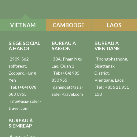
VIETNAM
CAMBODGE
LAOS
SIÈGE SOCIAL
BUREAU À
BUREAU À
À HANOI
SAIGON
VIENTIANE
2909, So2,
30A, Pham Ngu
Thongphathong,
solforest,
Lao, Quan 1
Sisattanak
Ecopark, Hung
Tél: (+84) 985
District,
Yen
830 955
Vientiane, Laos
Tél: (+84) 098
danieldat@asia-
Tel : +856 21 951
583 0955
soleil-travel.com
150
info@asia-soleil-
travel.com
BUREAU À
SIEMREAP
Banteay Chas,