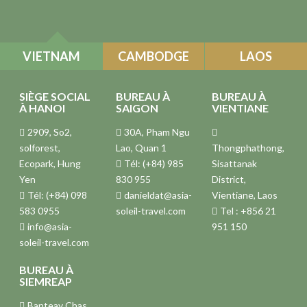
VIETNAM
CAMBODGE
LAOS
SIÈGE SOCIAL
BUREAU À
BUREAU À
À HANOI
SAIGON
VIENTIANE
2909, So2,
30A, Pham Ngu
solforest,
Lao, Quan 1
Thongphathong,
Ecopark, Hung
Tél: (+84) 985
Sisattanak
Yen
830 955
District,
Tél: (+84) 098
danieldat@asia-
Vientiane, Laos
583 0955
soleil-travel.com
Tel : +856 21
info@asia-
951 150
soleil-travel.com
BUREAU À
SIEMREAP
Banteay Chas,