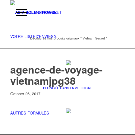
VIETNAM SECRET
VOTRE LISTE
D'ENVIES
0
Découvrez nos produits originaux " Vietnam Secret "
agence-de-voyage-
vietnamjpg38
PLONGÉE DANS LA VIE LOCALE
October 26, 2017
AUTRES FORMULES