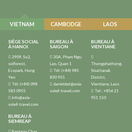
VIETNAM
CAMBODGE
LAOS
SIÈGE SOCIAL
BUREAU À
BUREAU À
À HANOI
SAIGON
VIENTIANE
2909, So2,
30A, Pham Ngu
solforest,
Lao, Quan 1
Thongphathong,
Ecopark, Hung
Tél: (+84) 985
Sisattanak
Yen
830 955
District,
Tél: (+84) 098
danieldat@asia-
Vientiane, Laos
583 0955
soleil-travel.com
Tel : +856 21
info@asia-
951 150
soleil-travel.com
BUREAU À
SIEMREAP
Banteay Chas,