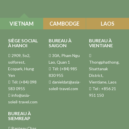
VIETNAM
CAMBODGE
LAOS
SIÈGE SOCIAL
BUREAU À
BUREAU À
À HANOI
SAIGON
VIENTIANE
2909, So2,
30A, Pham Ngu
solforest,
Lao, Quan 1
Thongphathong,
Ecopark, Hung
Tél: (+84) 985
Sisattanak
Yen
830 955
District,
Tél: (+84) 098
danieldat@asia-
Vientiane, Laos
583 0955
soleil-travel.com
Tel : +856 21
info@asia-
951 150
soleil-travel.com
BUREAU À
SIEMREAP
Banteay Chas,