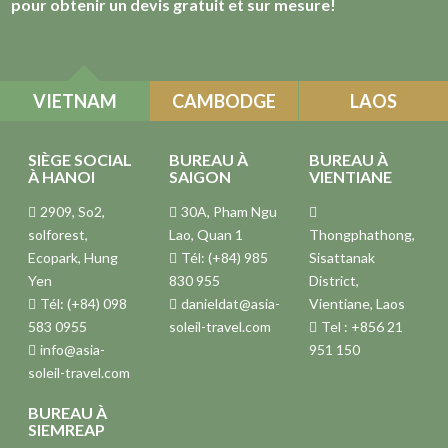
pour obtenir un devis gratuit et sur mesure!
VIETNAM
CAMBODGE
LAOS
SIÈGE SOCIAL
BUREAU À
BUREAU À
À HANOI
SAIGON
VIENTIANE
2909, So2,
30A, Pham Ngu
solforest,
Lao, Quan 1
Thongphathong,
Ecopark, Hung
Tél: (+84) 985
Sisattanak
Yen
830 955
District,
Tél: (+84) 098
danieldat@asia-
Vientiane, Laos
583 0955
soleil-travel.com
Tel : +856 21
info@asia-
951 150
soleil-travel.com
BUREAU À
SIEMREAP