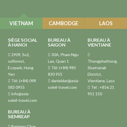
VIETNAM
CAMBODGE
LAOS
SIÈGE SOCIAL
BUREAU À
BUREAU À
À HANOI
SAIGON
VIENTIANE
2909, So2,
30A, Pham Ngu
solforest,
Lao, Quan 1
Thongphathong,
Ecopark, Hung
Tél: (+84) 985
Sisattanak
Yen
830 955
District,
Tél: (+84) 098
danieldat@asia-
Vientiane, Laos
583 0955
soleil-travel.com
Tel : +856 21
info@asia-
951 150
soleil-travel.com
BUREAU À
SIEMREAP
Banteay Chas,