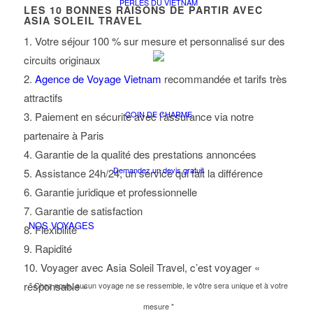
PERLES DU VIETNAM
LES
10
BONNES RAISONS DE PARTIR AVEC
ASIA SOLEIL TRAVEL
1. Votre séjour 100 % sur mesure et personnalisé sur des
circuits originaux
2.
Agence de Voyage Vietnam
recommandée et tarifs très
attractifs
COIN DE CHARME
3. Paiement en sécurité avec l’assurance via notre
partenaire à Paris
4. Garantie de la qualité des prestations annoncées
Demandez un devis gratuit
5. Assistance 24h/24, un service qui fait la différence
6. Garantie juridique et professionnelle
7. Garantie de satisfaction
NOS VOYAGES
8. Flexibilité
9. Rapidité
10. Voyager avec Asia Soleil Travel, c’est voyager «
responsable »
" Chez nous, aucun voyage ne se ressemble, le vôtre sera unique et à votre
mesure "