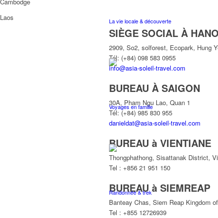
Cambodge
Laos
La vie locale & découverte
SIÈGE SOCIAL À HANO
2909, So2, solforest, Ecopark, Hung 
Tél: (+84) 098 583 0955
info@asia-soleil-travel.com
BUREAU À SAIGON
30A, Pham Ngu Lao, Quan 1
Voyages en famille
Tél: (+84) 985 830 955
danieldat@asia-soleil-travel.com
BUREAU à VIENTIANE
Thongphathong, Sisattanak District, V
Tel : +856 21 951 150
BUREAU à SIEMREAP
Randonnée & trek
Banteay Chas, Siem Reap Kingdom o
Tel : +855 12726939