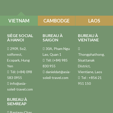
VIETNAM
CAMBODGE
LAOS
SIÈGE SOCIAL
BUREAU À
BUREAU À
À HANOI
SAIGON
VIENTIANE
2909, So2,
30A, Pham Ngu
solforest,
Lao, Quan 1
Thongphathong,
Ecopark, Hung
Tél: (+84) 985
Sisattanak
Yen
830 955
District,
Tél: (+84) 098
danieldat@asia-
Vientiane, Laos
583 0955
soleil-travel.com
Tel : +856 21
info@asia-
951 150
soleil-travel.com
BUREAU À
SIEMREAP
Banteay Chas,