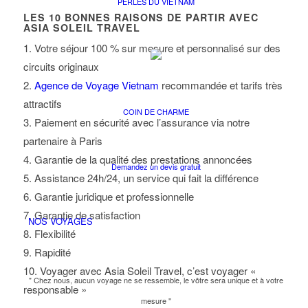
PERLES DU VIETNAM
LES
10
BONNES RAISONS DE PARTIR AVEC
ASIA SOLEIL TRAVEL
1. Votre séjour 100 % sur mesure et personnalisé sur des
circuits originaux
2.
Agence de Voyage Vietnam
recommandée et tarifs très
attractifs
COIN DE CHARME
3. Paiement en sécurité avec l’assurance via notre
partenaire à Paris
4. Garantie de la qualité des prestations annoncées
Demandez un devis gratuit
5. Assistance 24h/24, un service qui fait la différence
6. Garantie juridique et professionnelle
7. Garantie de satisfaction
NOS VOYAGES
8. Flexibilité
9. Rapidité
10. Voyager avec Asia Soleil Travel, c’est voyager «
" Chez nous, aucun voyage ne se ressemble, le vôtre sera unique et à votre
responsable »
mesure "