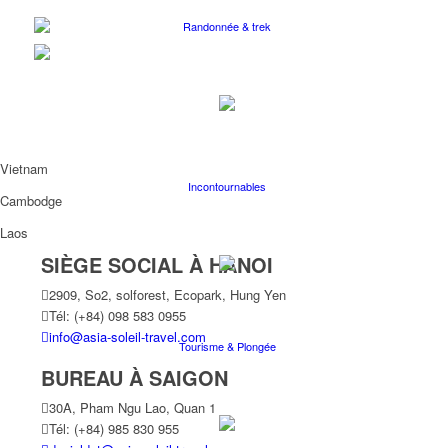
Randonnée & trek
Vietnam
Incontournables
Cambodge
Laos
SIÈGE SOCIAL À HANOI
2909, So2, solforest, Ecopark, Hung Yen
Tél: (+84) 098 583 0955
info@asia-soleil-travel.com
Tourisme & Plongée
BUREAU À SAIGON
30A, Pham Ngu Lao, Quan 1
Tél: (+84) 985 830 955