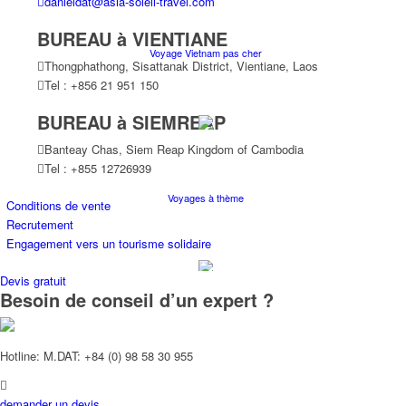
danieldat@asia-soleil-travel.com
BUREAU à VIENTIANE
Voyage Vietnam pas cher
Thongphathong, Sisattanak District, Vientiane, Laos
Tel : +856 21 951 150
BUREAU à SIEMREAP
Banteay Chas, Siem Reap Kingdom of Cambodia
Tel : +855 12726939
Voyages à thème
Conditions de vente
Recrutement
Engagement vers un tourisme solidaire
Devis gratuit
Besoin de conseil d’un expert ?
Croisières
Hotline: M.DAT: +84 (0) 98 58 30 955
demander un devis